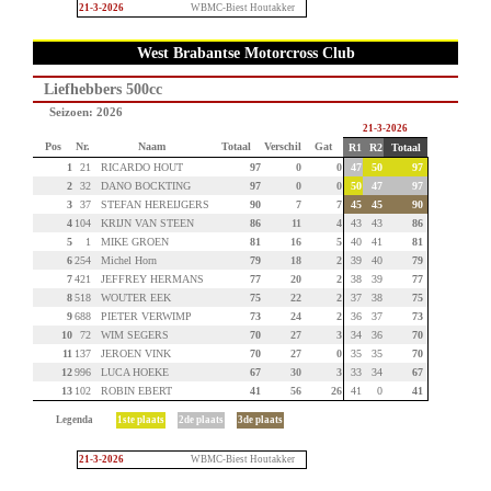
21-3-2026
WBMC-Biest Houtakker
West Brabantse Motorcross Club
Liefhebbers 500cc
Seizoen: 2026
21-3-2026
Pos
Nr.
Naam
Totaal
Verschil
Gat
R1
R2
Totaal
1
21
RICARDO HOUT
97
0
0
47
50
97
2
32
DANO BOCKTING
97
0
0
50
47
97
3
37
STEFAN HEREIJGERS
90
7
7
45
45
90
4
104
KRIJN VAN STEEN
86
11
4
43
43
86
5
1
MIKE GROEN
81
16
5
40
41
81
6
254
Michel Horn
79
18
2
39
40
79
7
421
JEFFREY HERMANS
77
20
2
38
39
77
8
518
WOUTER EEK
75
22
2
37
38
75
9
688
PIETER VERWIMP
73
24
2
36
37
73
10
72
WIM SEGERS
70
27
3
34
36
70
11
137
JEROEN VINK
70
27
0
35
35
70
12
996
LUCA HOEKE
67
30
3
33
34
67
13
102
ROBIN EBERT
41
56
26
41
0
41
Legenda
1ste plaats
2de plaats
3de plaats
21-3-2026
WBMC-Biest Houtakker