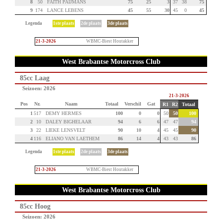
8
50
FAITH PAIJMANS
75
25
3
37
38
75
9
174
LANCE LEBENS
45
55
30
45
0
45
Legenda
1ste plaats
2de plaats
3de plaats
21-3-2026
WBMC-Biest Houtakker
West Brabantse Motorcross Club
85cc Laag
Seizoen: 2026
21-3-2026
Pos
Nr.
Naam
Totaal
Verschil
Gat
R1
R2
Totaal
1
517
DEMY HERMES
100
0
0
50
50
100
2
10
DALEY BIGHELAAR
94
6
6
47
47
94
3
22
LIEKE LENSVELT
90
10
4
45
45
90
4
116
ELIANO VAN LAETHEM
86
14
4
43
43
86
Legenda
1ste plaats
2de plaats
3de plaats
21-3-2026
WBMC-Biest Houtakker
West Brabantse Motorcross Club
85cc Hoog
Seizoen: 2026