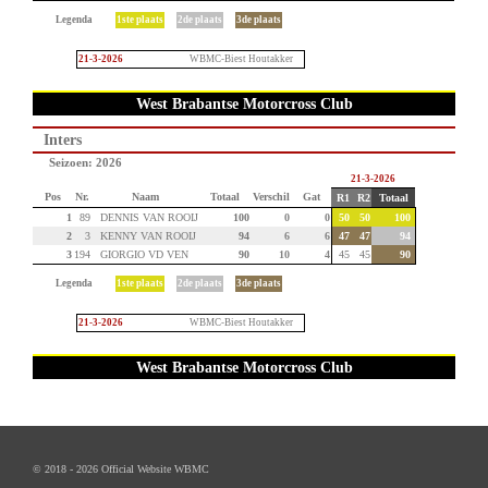
Legenda
1ste plaats
2de plaats
3de plaats
21-3-2026
WBMC-Biest Houtakker
West Brabantse Motorcross Club
Inters
Seizoen: 2026
21-3-2026
Pos
Nr.
Naam
Totaal
Verschil
Gat
R1
R2
Totaal
1
89
DENNIS VAN ROOIJ
100
0
0
50
50
100
2
3
KENNY VAN ROOIJ
94
6
6
47
47
94
3
194
GIORGIO VD VEN
90
10
4
45
45
90
Legenda
1ste plaats
2de plaats
3de plaats
21-3-2026
WBMC-Biest Houtakker
West Brabantse Motorcross Club
© 2018 - 2026 Official Website WBMC