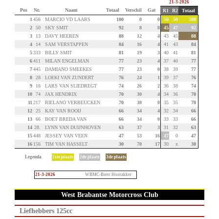
21-3-2026
Pos
Nr.
Naam
Totaal
Verschil
Gat
R1
R2
Totaal
1
456
MARCIO VD LAARS
100
0
0
50
50
100
2
50
SKY SMIT
92
8
8
45
47
92
3
13
DAVY HEEREN
88
12
4
43
45
88
4
14
SAM VERSTAPPEN
84
16
4
41
43
84
5
333
BILLY SMIT
81
19
3
40
41
81
6
411
MILAN ENGELMAN
77
23
4
37
40
77
7
445
DAMIANO SMEEKES
77
23
0
38
39
77
8
28
LOEKI VAN ZUNDERT
76
24
1
39
37
76
9
16
LARS VAN SLIEDREGT
74
26
2
36
38
74
10
74
JAX HENDRIX
70
30
4
34
36
70
11
217
RIELANO VERBEUCKEN
70
30
0
35
35
70
12
25
KAY VAN ROOIJ
66
34
4
32
34
66
13
66
BOET BREDA VAN
66
34
0
33
33
66
14
28.
LYNN VAN DUIJNHOVEN
63
37
3
31
32
63
15
448
JESSEY VAN VEEN
47
53
16
47
0
47
16
156
TIM VAN HASSELT
30
70
17
30
x
30
Legenda
1ste plaats
2de plaats
3de plaats
21-3-2026
WBMC-Biest Houtakker
West Brabantse Motorcross Club
Liefhebbers 125cc