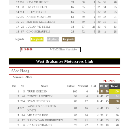
12
316
XAVI VD HEUVEL
70
30
1
34
36
70
13
8
LIZ VAN DELFT
65
35
5
31
34
65
14
214
RILEY VD VEN
65
35
0
32
33
65
15
616
KAYNE MESTROM
61
39
4
29
32
61
16
21
MATTEO KEGELEERS
61
39
0
30
31
61
17
25
JULIAN VD STELT
33
67
28
33
0
33
18
67
GINO SCHAUFELI
28
72
5
28
x
28
Legenda
1ste plaats
2de plaats
3de plaats
21-3-2026
WBMC-Biest Houtakker
West Brabantse Motorcross Club
65cc Hoog
Seizoen: 2026
21-3-2026
Pos
Nr.
Naam
Totaal
Verschil
Gat
R1
R2
Totaal
1
5
TUUR GOELEN
100
0
0
50
50
100
2
46
DENZEL LOCHTEN
94
6
6
47
47
94
3
284
RYAN HENDRIKX
88
12
6
43
45
88
VASILIOS SCHOUTEN
4
222.
84
16
4
41
43
84
KIVITS
5
114
MILAN DE ROO
80
20
4
39
41
80
6
12
RANDY VAN DUIJNHOVEN
79
21
1
40
39
79
7
6
JIP MOORTHAMER
78
22
1
38
40
78