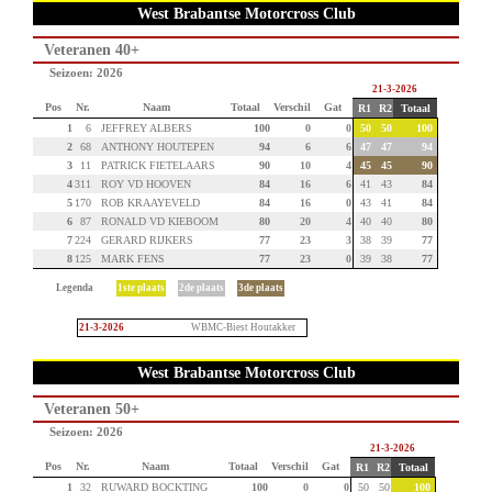
West Brabantse Motorcross Club
Veteranen 40+
Seizoen: 2026
21-3-2026
Pos
Nr.
Naam
Totaal
Verschil
Gat
R1
R2
Totaal
1
6
JEFFREY ALBERS
100
0
0
50
50
100
2
68
ANTHONY HOUTEPEN
94
6
6
47
47
94
3
11
PATRICK FIETELAARS
90
10
4
45
45
90
4
311
ROY VD HOOVEN
84
16
6
41
43
84
5
170
ROB KRAAYEVELD
84
16
0
43
41
84
6
87
RONALD VD KIEBOOM
80
20
4
40
40
80
7
224
GERARD RIJKERS
77
23
3
38
39
77
8
125
MARK FENS
77
23
0
39
38
77
Legenda
1ste plaats
2de plaats
3de plaats
21-3-2026
WBMC-Biest Houtakker
West Brabantse Motorcross Club
Veteranen 50+
Seizoen: 2026
21-3-2026
Pos
Nr.
Naam
Totaal
Verschil
Gat
R1
R2
Totaal
1
32
RUWARD BOCKTING
100
0
0
50
50
100