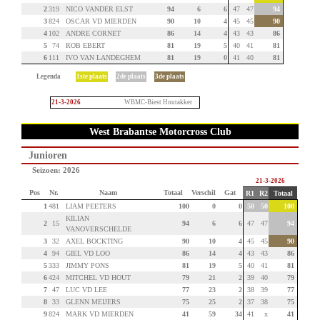
2
319
NICO VANDER ELST
94
6
6
47
47
94
3
824
OSCAR VD MIERDEN
90
10
4
45
45
90
4
102
ANDRE CORNET
86
14
4
43
43
86
5
74
ROB EBERT
81
19
5
40
41
81
6
111
IVO VAN LANDEGHEM
81
19
0
41
40
81
Legenda
1ste plaats
2de plaats
3de plaats
21-3-2026
WBMC-Biest Houtakker
West Brabantse Motorcross Club
Junioren
Seizoen: 2026
21-3-2026
Pos
Nr.
Naam
Totaal
Verschil
Gat
R1
R2
Totaal
1
481
LIAM PEETERS
100
0
0
50
50
100
KILIAN
2
15
94
6
6
47
47
94
VANOVERSCHELDE
3
32
AXEL BOCKTING
90
10
4
45
45
90
4
94
GIEL VD LOO
86
14
4
43
43
86
5
333
JIMMY PONS
81
19
5
40
41
81
6
424
MITCHEL VD HOUT
79
21
2
39
40
79
7
47
LUC VD LEE
77
23
2
38
39
77
8
33
GLENN MEIJERS
75
25
2
37
38
75
9
824
MARK VD MIERDEN
41
59
34
41
x
41