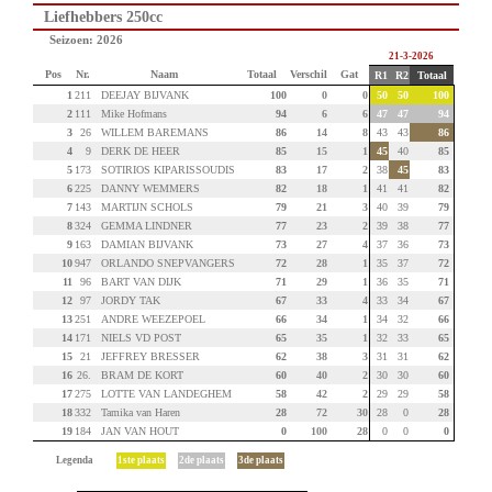
Liefhebbers 250cc
Seizoen: 2026
21-3-2026
Pos
Nr.
Naam
Totaal
Verschil
Gat
R1
R2
Totaal
1
211
DEEJAY BIJVANK
100
0
0
50
50
100
2
111
Mike Hofmans
94
6
6
47
47
94
3
26
WILLEM BAREMANS
86
14
8
43
43
86
4
9
DERK DE HEER
85
15
1
45
40
85
5
173
SOTIRIOS KIPARISSOUDIS
83
17
2
38
45
83
6
225
DANNY WEMMERS
82
18
1
41
41
82
7
143
MARTIJN SCHOLS
79
21
3
40
39
79
8
324
GEMMA LINDNER
77
23
2
39
38
77
9
163
DAMIAN BIJVANK
73
27
4
37
36
73
10
947
ORLANDO SNEPVANGERS
72
28
1
35
37
72
11
96
BART VAN DIJK
71
29
1
36
35
71
12
97
JORDY TAK
67
33
4
33
34
67
13
251
ANDRE WEEZEPOEL
66
34
1
34
32
66
14
171
NIELS VD POST
65
35
1
32
33
65
15
21
JEFFREY BRESSER
62
38
3
31
31
62
16
26.
BRAM DE KORT
60
40
2
30
30
60
17
275
LOTTE VAN LANDEGHEM
58
42
2
29
29
58
18
332
Tamika van Haren
28
72
30
28
0
28
19
184
JAN VAN HOUT
0
100
28
0
0
0
Legenda
1ste plaats
2de plaats
3de plaats