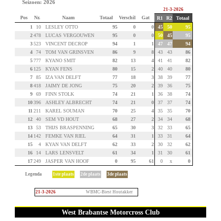
Seizoen: 2026
21-3-2026
Pos
Nr.
Naam
Totaal
Verschil
Gat
R1
R2
Totaal
1
10
LESLEY OTTO
95
0
0
45
50
95
2
478
LUCAS VERGOUWEN
95
0
0
50
45
95
3
523
VINCENT DECROP
94
1
1
47
47
94
4
74
TOM VAN GRINSVEN
86
9
8
43
43
86
5
777
KYANO SMIT
82
13
4
41
41
82
6
125
KYAN FENS
80
15
2
40
40
80
7
85
IZA VAN DELFT
77
18
3
38
39
77
8
418
JAIMY DE JONG
75
20
2
39
36
75
9
69
FINN STOLK
74
21
1
36
38
74
10
396
ASHLEY ALBRECHT
74
21
0
37
37
74
11
211
KAREL SOUMAN
70
25
4
35
35
70
12
40
SEM VD HOUT
68
27
2
34
34
68
13
53
THIJS BRASPENNING
65
30
3
32
33
65
14
142
FEMKE VAN RIEL
64
31
1
33
31
64
15
4
KYAN VAN DELFT
62
33
2
30
32
62
16
14
LARS LENSVELT
61
34
1
31
30
61
17
249
JASPER VAN HOOF
0
95
61
0
x
0
Legenda
1ste plaats
2de plaats
3de plaats
21-3-2026
WBMC-Biest Houtakker
West Brabantse Motorcross Club