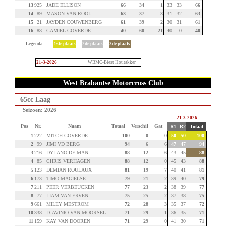
13
925
JADE ELLISON
66
34
1
33
33
66
14
89
MASON VAN ROOIJ
63
37
3
31
32
63
15
21
JAYDEN COUWENBERG
61
39
2
30
31
61
16
88
CAMIEL GOVERDE
40
60
21
40
0
40
Legenda
1ste plaats
2de plaats
3de plaats
21-3-2026
WBMC-Biest Houtakker
West Brabantse Motorcross Club
65cc Laag
Seizoen: 2026
21-3-2026
Pos
Nr.
Naam
Totaal
Verschil
Gat
R1
R2
Totaal
1
222
MITCH GOVERDE
100
0
0
50
50
100
2
99
JIMI VD BERG
94
6
6
47
47
94
3
216
DYLANO DE MAN
88
12
6
43
45
88
4
85
CHRIS VERHAGEN
88
12
0
45
43
88
5
123
DEMIAN ROULAUX
81
19
7
40
41
81
6
173
TIMO MAGIELSE
79
21
2
39
40
79
7
211
PEER VERBEUCKEN
77
23
2
38
39
77
8
77
LIAM VAN ERVEN
75
25
2
37
38
75
9
661
MILEY MESTROM
72
28
3
35
37
72
10
338
DJAVINIO VAN MOORSEL
71
29
1
36
35
71
11
159
KAY VAN DOOREN
71
29
0
41
30
71