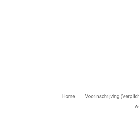
Ga
direct
naar
de
hoofdinhoud
Home
Voorinschrijving (Verplich
w