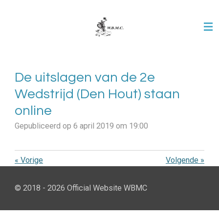
Ga
direct
naar
de
hoofdinhoud
De uitslagen van de 2e
Wedstrijd (Den Hout) staan
online
Gepubliceerd op 6 april 2019 om 19:00
«
Vorige
Volgende
»
© 2018 - 2026 Official Website WBMC