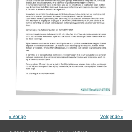
«
Vorige
Volgende
»