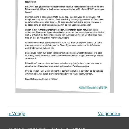
«
Vorige
Volgende
»