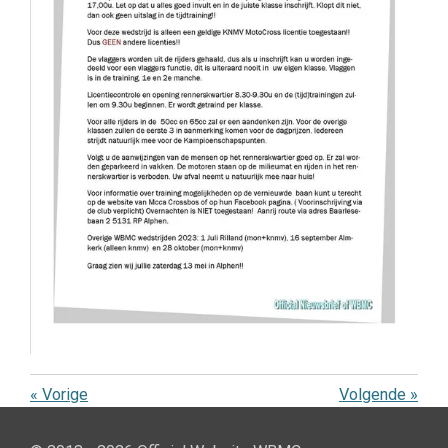
«
Vorige
Volgende
»